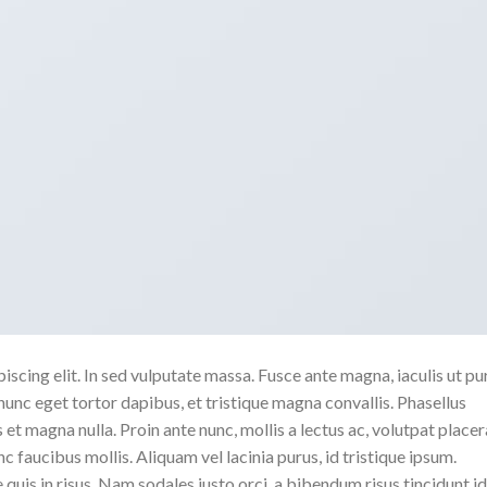
scing elit. In sed vulputate massa. Fusce ante magna, iaculis ut pu
nunc eget tortor dapibus, et tristique magna convallis. Phasellus
 et magna nulla. Proin ante nunc, mollis a lectus ac, volutpat placer
 faucibus mollis. Aliquam vel lacinia purus, id tristique ipsum.
quis in risus. Nam sodales justo orci, a bibendum risus tincidunt id