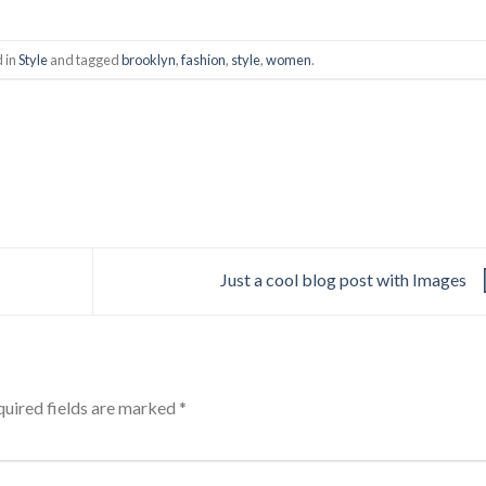
d in
Style
and tagged
brooklyn
,
fashion
,
style
,
women
.
Just a cool blog post with Images
uired fields are marked
*