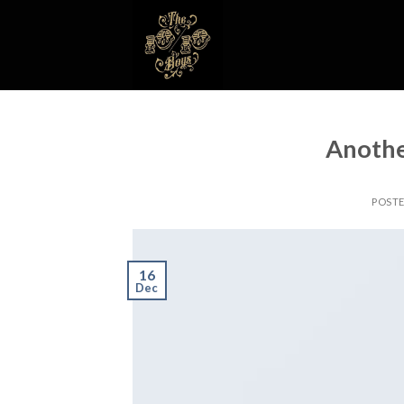
Skip
to
content
Anothe
POST
16
Dec