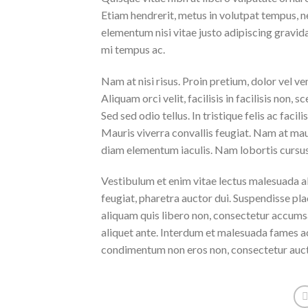
Etiam hendrerit, metus in volutpat tempus, n
elementum nisi vitae justo adipiscing gravi
mi tempus ac.
Nam at nisi risus. Proin pretium, dolor vel vene
Aliquam orci velit, facilisis in facilisis non,
Sed sed odio tellus. In tristique felis ac faci
Mauris viverra convallis feugiat. Nam at maur
diam elementum iaculis. Nam lobortis cursus 
Vestibulum et enim vitae lectus malesuada al
feugiat, pharetra auctor dui. Suspendisse pla
aliquam quis libero non, consectetur accumsa
aliquet ante. Interdum et malesuada fames ac
condimentum non eros non, consectetur aucto