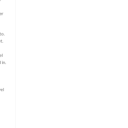
er
to.
t.
el
 in.
vel