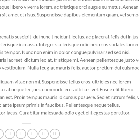
eque libero viverra lorem, ac tristique orci augue eu metus. Aenean
da sit amet et risus. Suspendisse dapibus elementum quam, vel semp
natis suscipit, dui nunc tincidunt lectus, ac placerat felis dui in jus
 scelerisque in massa. Integer scelerisque odio nec eros sodales laoree
lisis tempor. Nunc non enim in dolor congue pulvinar sed sed nisi.
is laoreet, dictum leo at, tristique mi. Aenean pellentesque justo v
vestibulum. Nulla feugiat mauris felis, auctor pretium dui euismod
iquam vitae non mi. Suspendisse tellus eros, ultricies nec lorem
cerat neque leo, nec commodo eros ultrices vel. Fusce elit libero,
n est. Proin tempus mauris id cursus posuere. Sed et rutrum felis, 
 ante ipsum primis in faucibus. Pellentesque neque tellus,
r lacus. Curabitur malesuada odio eget elit egestas porttitor.