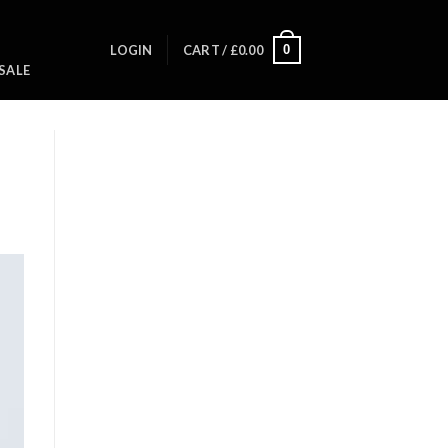
0
LOGIN
CART /
£
0.00
SALE