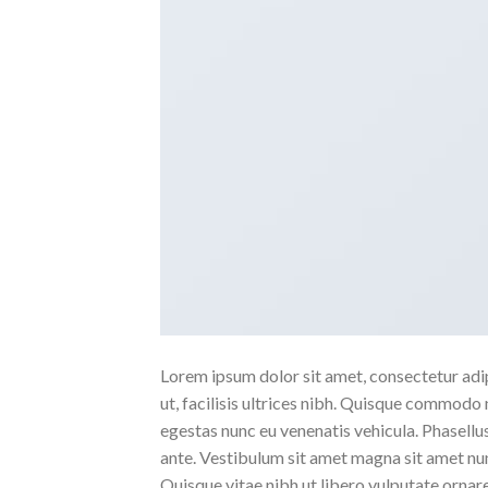
Lorem ipsum dolor sit amet, consectetur adipi
ut, facilisis ultrices nibh. Quisque commodo 
egestas nunc eu venenatis vehicula. Phasellus
ante. Vestibulum sit amet magna sit amet nunc
Quisque vitae nibh ut libero vulputate ornare 